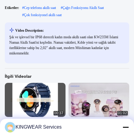
Etiketler:
#
Cep telefonu akıllı saat
#
Çağrı Fonksiyonu Akıllı Saat
#
Çok fonksiyonel akıllı saat
Video Description:
Şık ve işlevsel bir IP68 dereceli kadın moda akıllı saati olan KW235M İslami
Namaz Akıllı Saati'ni keşfedin. Namaz vakitleri, Kıble yönü ve sağlık takibi
özelliklerine sahip bu 2,02" akıllı saat, modern Müslüman kadınlar için
mükemmeldir.
İlgili Videolar
00:37
01:02
Kingwear KW296 OEM/ODM
GPS Akıllı Saat
KINGWEAR Services
Bluetooth spor akıllı saat fitness
GPS Akıllı Saat
izleyici Amoled akıllı bileklik saat
Kadın Akıllı Saati
June 16, 2025