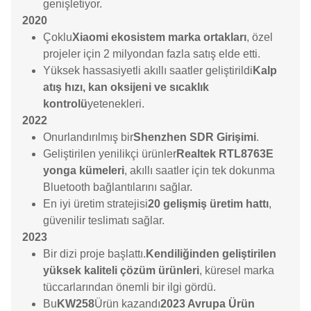
genişletiyor.
2020
Çoklu
Xiaomi ekosistem marka ortakları
, özel
projeler için 2 milyondan fazla satış elde etti.
Yüksek hassasiyetli akıllı saatler geliştirildi
Kalp
atış hızı, kan oksijeni ve sıcaklık
kontrolü
yetenekleri.
2022
Onurlandırılmış bir
Shenzhen SDR Girişimi
.
Geliştirilen yenilikçi ürünler
Realtek RTL8763E
yonga kümeleri
, akıllı saatler için tek dokunma
Bluetooth bağlantılarını sağlar.
En iyi üretim stratejisi
20 gelişmiş üretim hattı
,
güvenilir teslimatı sağlar.
2023
Bir dizi proje başlattı.
Kendiliğinden geliştirilen
yüksek kaliteli çözüm ürünleri
, küresel marka
tüccarlarından önemli bir ilgi gördü.
Bu
KW258
Ürün kazandı
2023 Avrupa Ürün