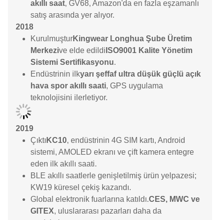
akıllı saat
, GV68, Amazon'da en fazla eşzamanlı
satış arasında yer alıyor.
2018
Kurulmuştur
Kingwear Longhua Şube Üretim
Merkezi
ve elde edildi
ISO9001 Kalite Yönetim
Sistemi Sertifikasyonu
.
Endüstrinin ilk
yarı şeffaf ultra düşük güçlü açık
hava spor akıllı saati
, GPS uygulama
teknolojisini ilerletiyor.
2019
Çıktı
KC10
, endüstrinin 4G SIM kartı, Android
sistemi, AMOLED ekranı ve çift kamera entegre
eden ilk akıllı saati.
BLE akıllı saatlerle genişletilmiş ürün yelpazesi;
KW19 küresel çekiş kazandı.
Global elektronik fuarlarına katıldı.
CES, MWC ve
GITEX
, uluslararası pazarları daha da