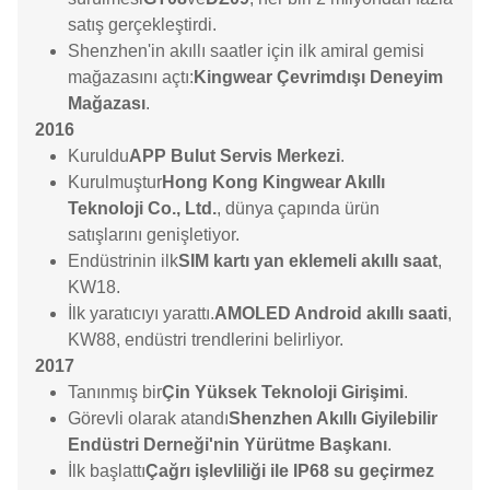
satış gerçekleştirdi.
Shenzhen'in akıllı saatler için ilk amiral gemisi
mağazasını açtı:
Kingwear Çevrimdışı Deneyim
Mağazası
.
2016
Kuruldu
APP Bulut Servis Merkezi
.
Kurulmuştur
Hong Kong Kingwear Akıllı
Teknoloji Co., Ltd.
, dünya çapında ürün
satışlarını genişletiyor.
Endüstrinin ilk
SIM kartı yan eklemeli akıllı saat
,
KW18.
İlk yaratıcıyı yarattı.
AMOLED Android akıllı saati
,
KW88, endüstri trendlerini belirliyor.
2017
Tanınmış bir
Çin Yüksek Teknoloji Girişimi
.
Görevli olarak atandı
Shenzhen Akıllı Giyilebilir
Endüstri Derneği'nin Yürütme Başkanı
.
İlk başlattı
Çağrı işlevliliği ile IP68 su geçirmez