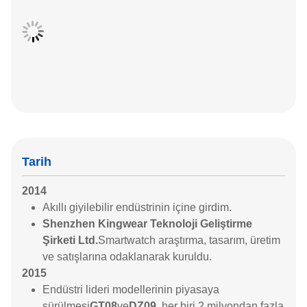
Tarih
2014
Akıllı giyilebilir endüstrinin içine girdim.
Shenzhen Kingwear Teknoloji Geliştirme
Şirketi Ltd.
Smartwatch araştırma, tasarım, üretim
ve satışlarına odaklanarak kuruldu.
2015
Endüstri lideri modellerinin piyasaya
sürülmesi
GT08
ve
DZ09
, her biri 2 milyondan fazla