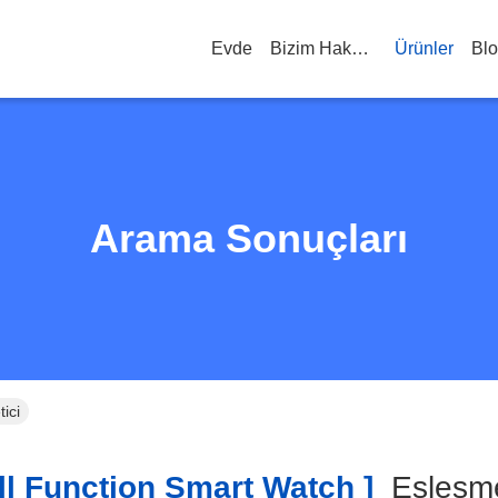
Evde
Bizim Hakkımızda
Ürünler
Bl
Arama Sonuçları
ici
l Function Smart Watch ]
Eşleş