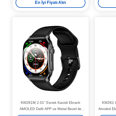
En İyi Fiyatı Alın
KW281M 2.01" Esnek Kavisli Ekranlı
KW261 Ul
AMOLED Dafit APP ve Metal Bezel ile
Amoled Ekr
Akıllı Saat