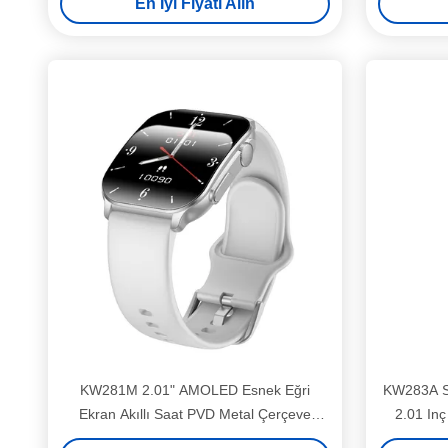
En İyi Fiyatı Alın
KW281M 2.01" AMOLED Esnek Eğri
KW283A Sü
Ekran Akıllı Saat PVD Metal Çerçeve
2.01 Inç
esnek eğri ekran 24/7 Sağlık İzleme