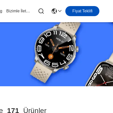
og
Bizimle İletişim
Fiyat Teklifi
me
171
Ürünler