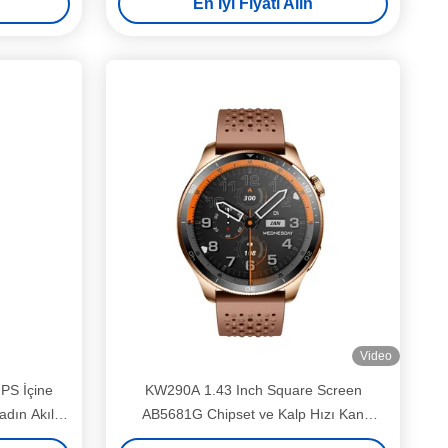
En İyi Fiyatı Alın
Video
PS İçine
KW290A 1.43 Inch Square Screen
dın Akıllı
AB5681G Chipset ve Kalp Hızı Kan
Oksijen Fonksiyonu ile Moda Akıllı Saat