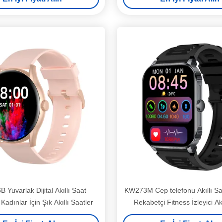
Yuvarlak Dijital Akıllı Saat
KW273M Cep telefonu Akıllı Sa
Kadınlar İçin Şık Akıllı Saatler
Rekabetçi Fitness İzleyici Ak