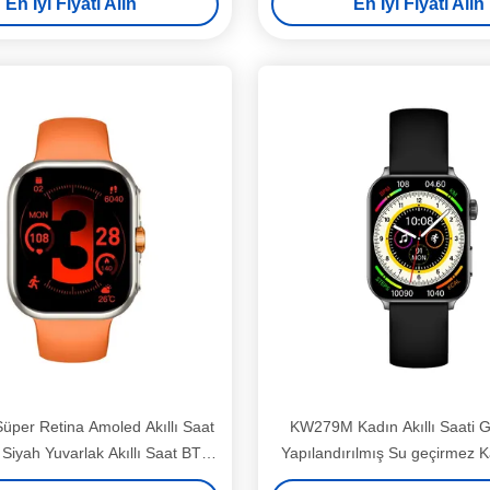
En İyi Fiyatı Alın
En İyi Fiyatı Alın
per Retina Amoled Akıllı Saat
KW279M Kadın Akıllı Saati G
 Siyah Yuvarlak Akıllı Saat BT
Yapılandırılmış Su geçirmez Ka
Çağrı ile
Saati 1.78 Inç