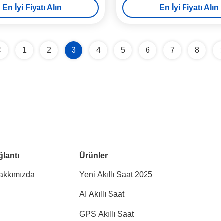
En İyi Fiyatı Alın
En İyi Fiyatı Alın
1
2
3
4
5
6
7
8
ğlantı
Ürünler
akkımızda
Yeni Akıllı Saat 2025
AI Akıllı Saat
GPS Akıllı Saat