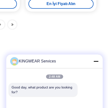
En İyi Fiyatı Alın
KINGWEAR Services
Hızlı iletişim
2:48 AM
Tel
Good day, what product are you looking 
for?
86-0755-2357-6886
E-posta
services@king-world.cn