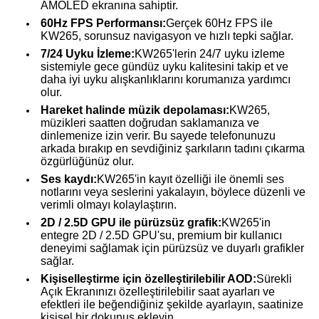
AMOLED ekranına sahiptir.
60Hz FPS Performansı:
Gerçek 60Hz FPS ile
KW265, sorunsuz navigasyon ve hızlı tepki sağlar.
7/24 Uyku İzleme:
KW265'lerin 24/7 uyku izleme
sistemiyle gece gündüz uyku kalitesini takip et ve
daha iyi uyku alışkanlıklarını korumanıza yardımcı
olur.
Hareket halinde müzik depolaması:
KW265,
müzikleri saatten doğrudan saklamanıza ve
dinlemenize izin verir. Bu sayede telefonunuzu
arkada bırakıp en sevdiğiniz şarkıların tadını çıkarma
özgürlüğünüz olur.
Ses kaydı:
KW265'in kayıt özelliği ile önemli ses
notlarını veya seslerini yakalayın, böylece düzenli ve
verimli olmayı kolaylaştırın.
2D / 2.5D GPU ile pürüzsüz grafik:
KW265'in
entegre 2D / 2.5D GPU'su, premium bir kullanıcı
deneyimi sağlamak için pürüzsüz ve duyarlı grafikler
sağlar.
Kişiselleştirme için özelleştirilebilir AOD:
Sürekli
Açık Ekranınızı özelleştirilebilir saat ayarları ve
efektleri ile beğendiğiniz şekilde ayarlayın, saatinize
kişisel bir dokunuş ekleyin.