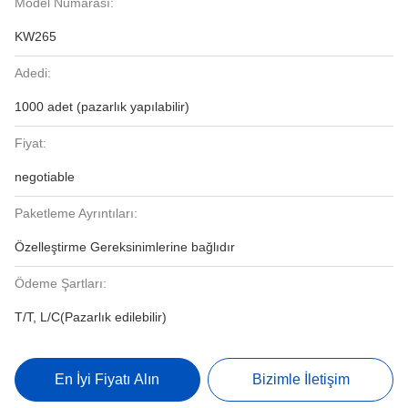
Model Numarası:
KW265
Adedi:
1000 adet (pazarlık yapılabilir)
Fiyat:
negotiable
Paketleme Ayrıntıları:
Özelleştirme Gereksinimlerine bağlıdır
Ödeme Şartları:
T/T, L/C(Pazarlık edilebilir)
En İyi Fiyatı Alın
Bizimle İletişim