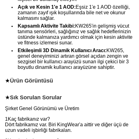
Açık ve Kesin 1'e 1 AOD:
Eşsiz 1'e 1 AOD özelliği,
zamanın zayıf ışık koşullarında bile net ve okunur
kalmasını sağlar.
Kapsamlı Aktivite Takibi:
KW265'in gelişmiş vücut
tanıma sensörleri, sağlığınız ve sağlık hedeflerinizin
üstünde kalmanıza yardımcı olmak için kesin aktivite
ve fitness izlemesi sunar.
Etkileşimli 3D Dinamik Kullanıcı Aracı:
KW265,
genel deneyiminizi artıran görsel açıdan zengin ve
sezgisel bir kullanıcı arayüzü sunan ilgi çekici bir 3
boyutlu dinamik kullanıcı arayüzüne sahiptir.
★
Ürün Görüntüsü
★
Sık Sorulan Sorular
Şirket Genel Görünümü ve Üretim
1Kaç fabrikanız var?
Dört fabrikamız var. Biri KingWear'a aittir ve diğer üçü de
uzun vadeli işbirliği fabrikaları.