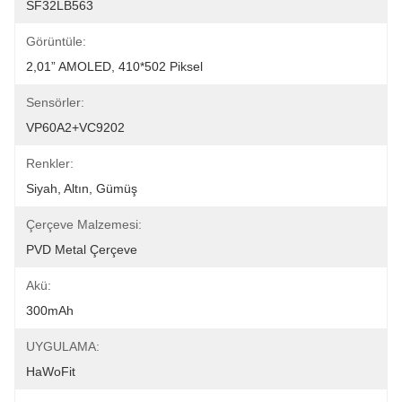
SF32LB563
Görüntüle:
2,01” AMOLED, 410*502 Piksel
Sensörler:
VP60A2+VC9202
Renkler:
Siyah, Altın, Gümüş
Çerçeve Malzemesi:
PVD Metal Çerçeve
Akü:
300mAh
UYGULAMA:
HaWoFit