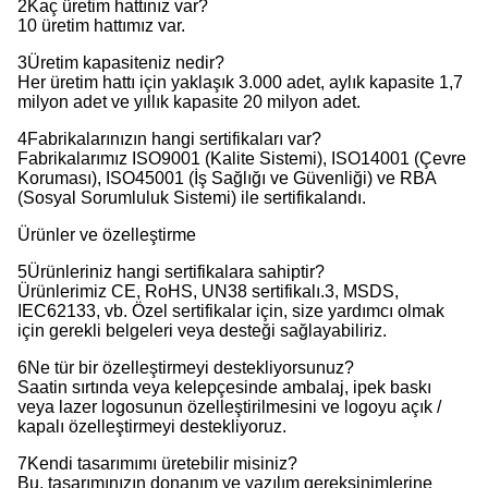
2Kaç üretim hattınız var?
10 üretim hattımız var.
3Üretim kapasiteniz nedir?
Her üretim hattı için yaklaşık 3.000 adet, aylık kapasite 1,7
milyon adet ve yıllık kapasite 20 milyon adet.
4Fabrikalarınızın hangi sertifikaları var?
Fabrikalarımız ISO9001 (Kalite Sistemi), ISO14001 (Çevre
Koruması), ISO45001 (İş Sağlığı ve Güvenliği) ve RBA
(Sosyal Sorumluluk Sistemi) ile sertifikalandı.
Ürünler ve özelleştirme
5Ürünleriniz hangi sertifikalara sahiptir?
Ürünlerimiz CE, RoHS, UN38 sertifikalı.3, MSDS,
IEC62133, vb. Özel sertifikalar için, size yardımcı olmak
için gerekli belgeleri veya desteği sağlayabiliriz.
6Ne tür bir özelleştirmeyi destekliyorsunuz?
Saatin sırtında veya kelepçesinde ambalaj, ipek baskı
veya lazer logosunun özelleştirilmesini ve logoyu açık /
kapalı özelleştirmeyi destekliyoruz.
7Kendi tasarımımı üretebilir misiniz?
Bu, tasarımınızın donanım ve yazılım gereksinimlerine