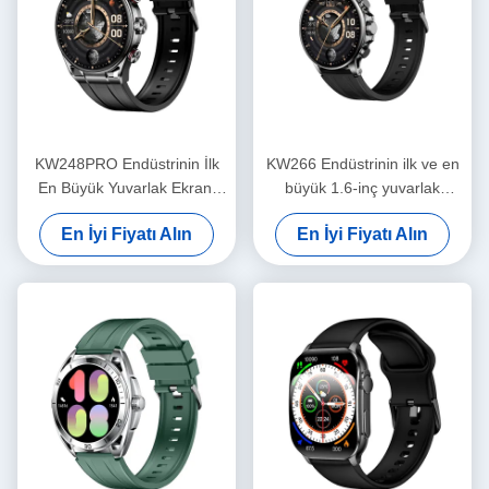
KW248PRO Endüstrinin İlk
KW266 Endüstrinin ilk ve en
En Büyük Yuvarlak Ekranı
büyük 1.6-inç yuvarlak
1.6" AMOLED Saat
AMOLED akıllı saati
En İyi Fiyatı Alın
En İyi Fiyatı Alın
Bluetooth Çağırma Gelişmiş
Sensörleri ile