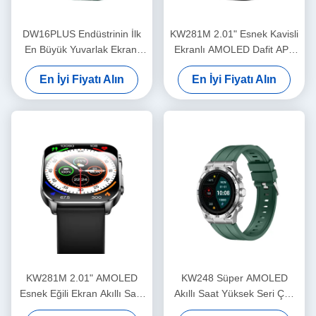
DW16PLUS Endüstrinin İlk
KW281M 2.01" Esnek Kavisli
En Büyük Yuvarlak Ekranı
Ekranlı AMOLED Dafit APP
1.6 " AMOLED Saat
ve Metal Bezel ile Akıllı Saat
En İyi Fiyatı Alın
En İyi Fiyatı Alın
KW281M 2.01" AMOLED
KW248 Süper AMOLED
Esnek Eğili Ekran Akıllı Saat
Akıllı Saat Yüksek Seri Çok
PVD Metal Çerçeve
Fonksiyonlu BT Arama