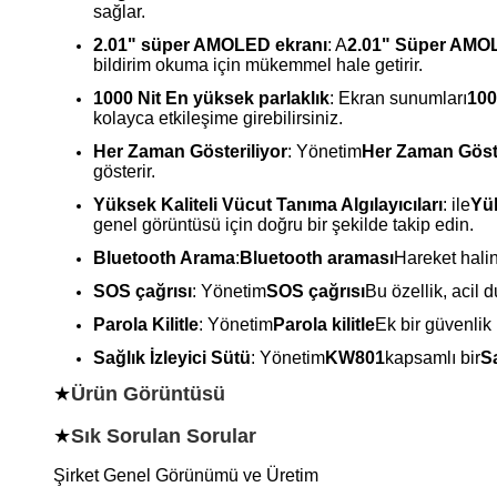
sağlar.
2.01" süper AMOLED ekranı
: A
2.01" Süper AMO
bildirim okuma için mükemmel hale getirir.
1000 Nit En yüksek parlaklık
: Ekran sunumları
100
kolayca etkileşime girebilirsiniz.
Her Zaman Gösteriliyor
: Yönetim
Her Zaman Göste
gösterir.
Yüksek Kaliteli Vücut Tanıma Algılayıcıları
: ile
Yük
genel görüntüsü için doğru bir şekilde takip edin.
Bluetooth Arama
:
Bluetooth araması
Hareket halin
SOS çağrısı
: Yönetim
SOS çağrısı
Bu özellik, acil 
Parola Kilitle
: Yönetim
Parola kilitle
Ek bir güvenlik 
Sağlık İzleyici Sütü
: Yönetim
KW801
kapsamlı bir
Sa
★
Ürün Görüntüsü
★
Sık Sorulan Sorular
Şirket Genel Görünümü ve Üretim