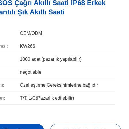
OS Çağrı Akıllı Saati IP68 Erkek
ntılı Şık Akıllı Saati
OEM/ODM
ası:
KW266
1000 adet (pazarlık yapılabilir)
negotiable
ı:
Özelleştirme Gereksinimlerine bağlıdır
rı:
T/T, L/C(Pazarlık edilebilir)