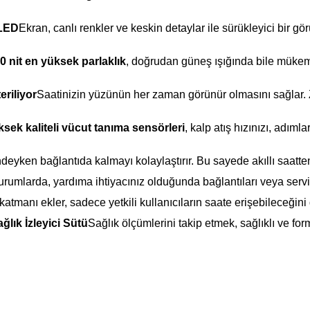
LED
Ekran, canlı renkler ve keskin detaylar ile sürükleyici bir 
0 nit en yüksek parlaklık
, doğrudan güneş ışığında bile mükemm
riliyor
Saatinizin yüzünün her zaman görünür olmasını sağlar. Za
sek kaliteli vücut tanıma sensörleri
, kalp atış hızınızı, adıml
deyken bağlantıda kalmayı kolaylaştırır. Bu sayede akıllı saat
durumlarda, yardıma ihtiyacınız olduğunda bağlantıları veya servis
katmanı ekler, sadece yetkili kullanıcıların saate erişebileceğini 
ğlık İzleyici Sütü
Sağlık ölçümlerini takip etmek, sağlıklı ve f