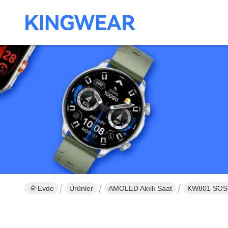
Evde
Ürünler
AMOLED Akıllı Saat
KW801 SOS Ça