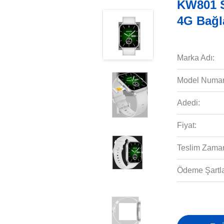
KW801 S
4G Bağla
Marka Adı:
Model Numar
Adedi:
Fiyat:
Teslim Zaman
Ödeme Şartla