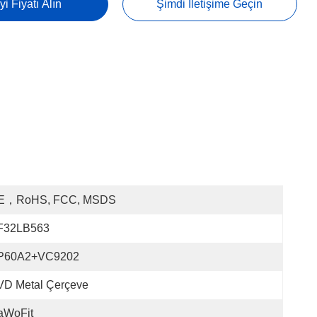
yi Fiyatı Alın
Şimdi Iletişime Geçin
E，RoHS, FCC, MSDS
F32LB563
P60A2+VC9202
VD Metal Çerçeve
aWoFit