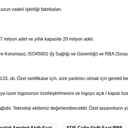
uzun vadeli işbirliği fabrikaları.
,7 milyon adet ve yıllık kapasite 20 milyon adet.
e Koruması), ISO45001 (İş Sağlığı ve Güvenliği) ve RBA (Sosyal 
 vb. Özel sertifikalar için, size yardımcı olmak için gerekli bel
a lazer logosunun özelleştirilmesini ve logoyu açık / kapalı öze
lıdır. Teknoloji ekibimiz değerlendirecektir. Özel tasarımların 
arlak Amoled Akıllı Saat
SOS Çağrı Akıllı Saat IP68