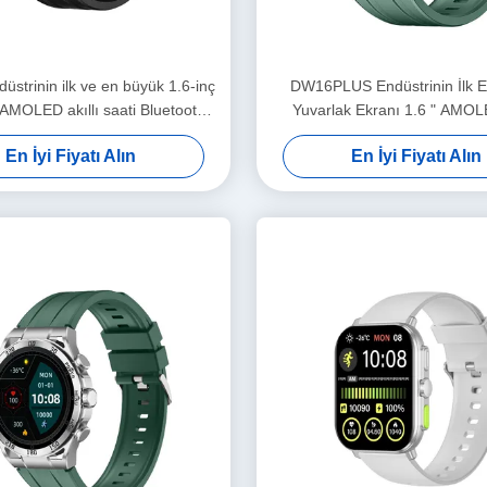
strinin ilk ve en büyük 1.6-inç
DW16PLUS Endüstrinin İlk 
AMOLED akıllı saati Bluetooth
Yuvarlak Ekranı 1.6 " AMO
ma Gelişmiş Sensörleri ile
En İyi Fiyatı Alın
En İyi Fiyatı Alın