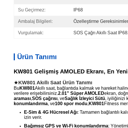
Su Geçirmez:
IP68
Ambalaj Bilgileri:
Özelleştirme Gereksinimler
Vurgulamak:
SOS Çağrı Akıllı Saat IP68
Ürün Tanımı
KW801 Gelişmiş AMOLED Ekranı, En Yeni S
★
KW801 Akıllı Saat Ürün Tanımı
Bu
KW801
Akıllı saat, bağlantıda kalmak ve hareket hali
verilere erişebilirsiniz.
2.01" Süper AMOLED
ekran, doğru
araması
,
SOS çağrısı
, ve
Sağlık İzleyici Sütü
, iyiliğini
konumlandırma
, ve
100 spor modu
,
KW801
Fitness mera
E-Sim & 4G Hücresel Ağı
: Tamamen bağlantılı kal
izin verir.
Bağımsız GPS ve Wi-Fi konumlandırma
: Yönetim