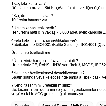
1Kaç fabrikanız var?
Dört fabrikamız var. Biri KingWear'a aittir ve diğer üçü de 
2Kaç üretim hattınız var?
10 üretim hattımız var.
3Üretim kapasiteniz nedir?
Her üretim hattı için yaklaşık 3.000 adet, aylık kapasite 1
4Fabrikalarınızın hangi sertifikaları var?
Fabrikalarımız ISO9001 (Kalite Sistemi), ISO14001 (Çevr
Ürünler ve özelleştirme
5Ürünleriniz hangi sertifikalara sahiptir?
Ürünlerimiz CE, RoHS, UN38 sertifikalı.3, MSDS, IEC62133,
6Ne tür bir özelleştirmeyi destekliyorsunuz?
Saatin sırtında veya kelepçesinde ambalaj, ipek baskı vey
7Kendi tasarımımı üretebilir misiniz?
Bu, tasarımınızın donanım ve yazılım gereksinimlerine bağ
ve yüksek bir MOQ gerektirdiğini unutmayın..
Etiketler:
Amoled Ekranlı Akıllı Saat
Yuv