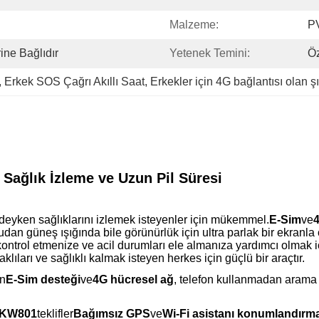
Malzeme:
P
ine Bağlıdır
Yetenek Temini:
Öz
, 
Erkek SOS Çağrı Akıllı Saat
, 
Erkekler için 4G bağlantısı olan şık
ağlık İzleme ve Uzun Pil Süresi
ndeyken sağlıklarını izlemek isteyenler için mükemmel.
E-Sim
ve
4
dan güneş ışığında bile görünürlük için ultra parlak bir ekranla 
zi kontrol etmenize ve acil durumları ele almanıza yardımcı olmak i
klıları ve sağlıklı kalmak isteyen herkes için güçlü bir araçtır.
ın
E-Sim desteği
ve
4G hücresel ağ
, telefon kullanmadan arama
KW801
teklifler
Bağımsız GPS
ve
Wi-Fi asistanı konumlandırm