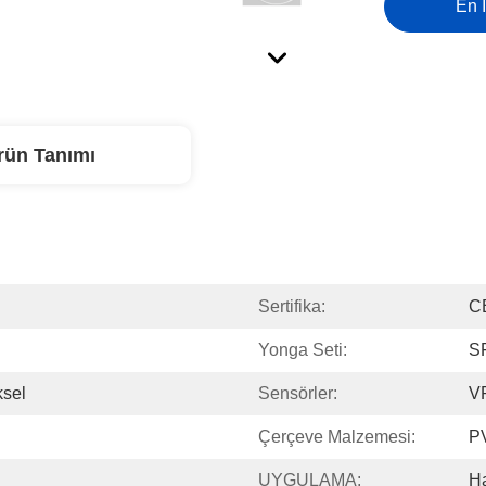
En İ
rün Tanımı
Sertifika:
C
Yonga Seti:
S
ksel
Sensörler:
V
Çerçeve Malzemesi:
P
UYGULAMA:
H