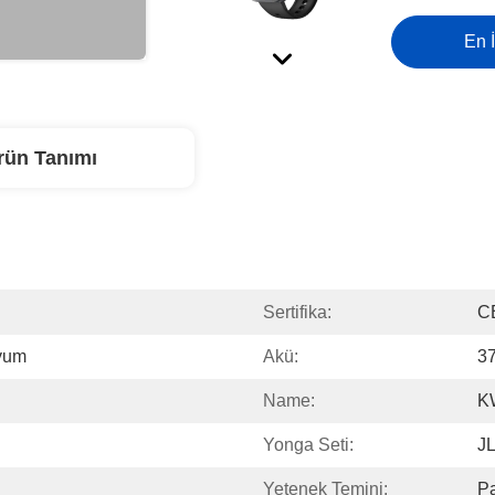
En İ
rün Tanımı
Sertifika:
C
nyum
Akü:
3
Name:
K
Yonga Seti:
J
Yetenek Temini:
Pa