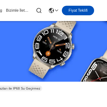
og
Bizimle İletişim
Fiyat Teklifi
zları ile IP68 Su Geçirmez