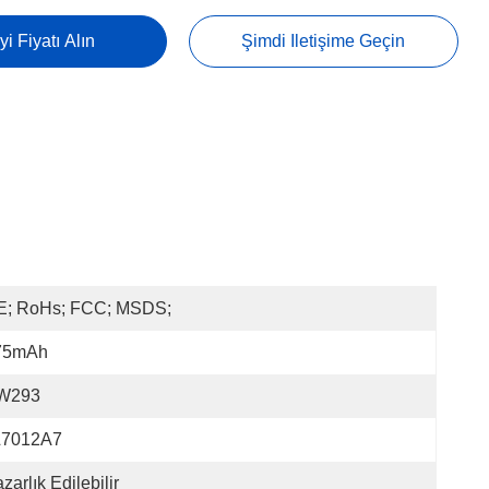
yi Fiyatı Alın
Şimdi Iletişime Geçin
E; RoHs; FCC; MSDS;
75mAh
W293
L7012A7
zarlık Edilebilir