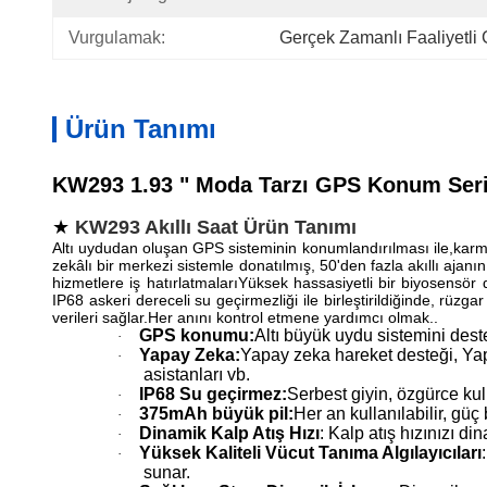
Vurgulamak:
Gerçek Zamanlı Faaliyetli 
Ürün Tanımı
KW293 1.93 " Moda Tarzı GPS Konum Serisi
★
KW293 Akıllı Saat Ürün Tanımı
Altı uydudan oluşan GPS sisteminin konumlandırılması ile,karm
zekâlı bir merkezi sistemle donatılmış, 50'den fazla akıllı ajanı
hizmetlere iş hatırlatmalarıYüksek hassasiyetli bir biyosensör 
IP68 askeri dereceli su geçirmezliği ile birleştirildiğinde, rüz
verileri sağlar.Her anını kontrol etmene yardımcı olmak..
GPS konumu:
Altı büyük uydu sistemini dest
·
Yapay Zeka:
Yapay zeka hareket desteği, Yapa
·
asistanları vb.
IP68 Su geçirmez:
Serbest giyin, özgürce kul
·
375mAh büyük pil:
Her an kullanılabilir, gü
·
Dinamik Kalp Atış Hızı
: Kalp atış hızınızı d
·
Yüksek Kaliteli Vücut Tanıma Algılayıcıları
·
sunar.