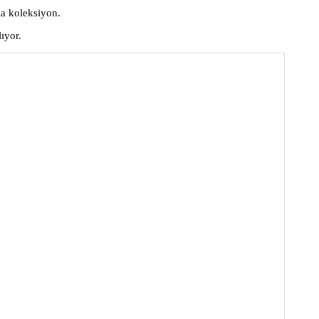
la koleksiyon.
lıyor.