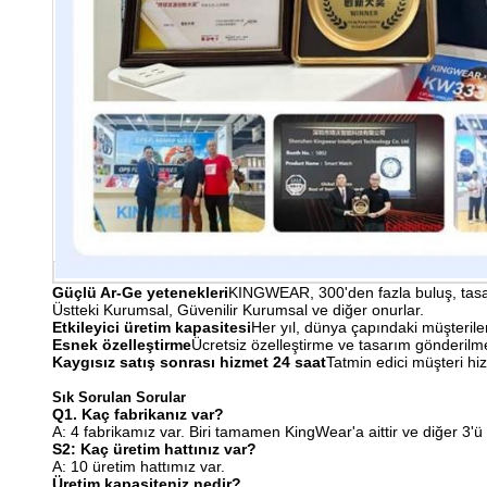
Güçlü Ar-Ge yetenekleri
KINGWEAR, 300'den fazla buluş, tasarım
Üstteki Kurumsal, Güvenilir Kurumsal ve diğer onurlar.
Etkileyici üretim kapasitesi
Her yıl, dünya çapındaki müşteriler 
Esnek özelleştirme
Ücretsiz özelleştirme ve tasarım gönderilm
Kaygısız satış sonrası hizmet 24 saat
Tatmin edici müşteri hi
Sık Sorulan Sorular
Q1. Kaç fabrikanız var?
A: 4 fabrikamız var. Biri tamamen KingWear'a aittir ve diğer 3'ü uz
S2: Kaç üretim hattınız var?
A: 10 üretim hattımız var.
Üretim kapasiteniz nedir?