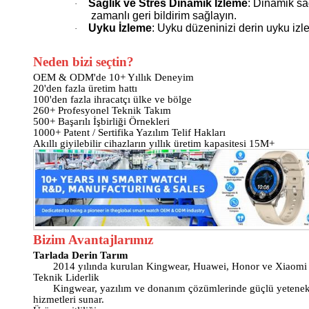
Sağlık ve Stres Dinamik İzleme
: Dinamik sa
·
zamanlı geri bildirim sağlayın.
Uyku İzleme
: Uyku düzeninizi derin uyku izle
·
Neden bizi seçtin?
OEM & ODM'de 10+ Yıllık Deneyim
20'den fazla üretim hattı
100'den fazla ihracatçı ülke ve bölge
260+ Profesyonel Teknik Takım
500+ Başarılı İşbirliği Örnekleri
1000+ Patent / Sertifika Yazılım Telif Hakları
Akıllı giyilebilir cihazların yıllık üretim kapasitesi 15M+
Bizim Avantajlarımız
Tarlada Derin Tarım
2014 yılında kurulan Kingwear, Huawei, Honor ve Xiaomi gi
Teknik Liderlik
Kingwear, yazılım ve donanım çözümlerinde güçlü yetenekle
hizmetleri sunar.