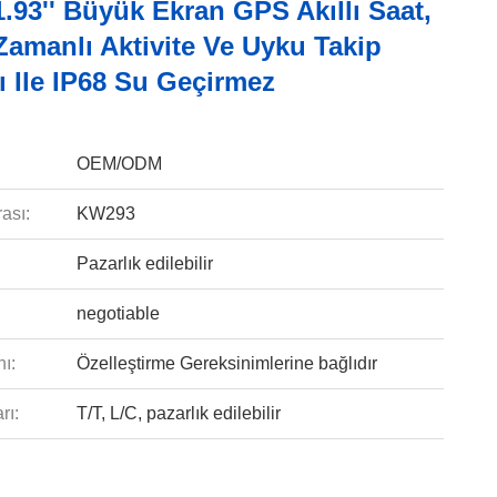
93'' Büyük Ekran GPS Akıllı Saat,
Zamanlı Aktivite Ve Uyku Takip
ı Ile IP68 Su Geçirmez
OEM/ODM
ası:
KW293
Pazarlık edilebilir
negotiable
ı:
Özelleştirme Gereksinimlerine bağlıdır
rı:
T/T, L/C, pazarlık edilebilir