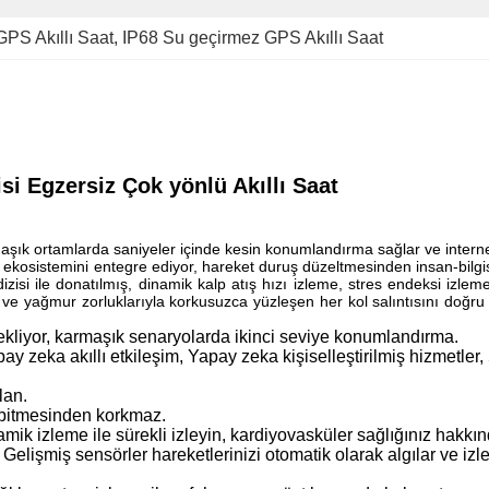
GPS Akıllı Saat
, 
IP68 Su geçirmez GPS Akıllı Saat
 Egzersiz Çok yönlü Akıllı Saat
aşık ortamlarda saniyeler içinde kesin konumlandırma sağlar ve inter
n ekosistemini entegre ediyor, hareket duruş düzeltmesinden insan-bilgisay
dizisi ile donatılmış, dinamik kalp atış hızı izleme, stres endeksi izle
gar ve yağmur zorluklarıyla korkusuzca yüzleşen her kol salıntısını doğru
ekliyor, karmaşık senaryolarda ikinci seviye konumlandırma.
y zeka akıllı etkileşim, Yapay zeka kişiselleştirilmiş hizmetler,
lan.
ç bitmesinden korkmaz.
inamik izleme ile sürekli izleyin, kardiyovasküler sağlığınız hakkı
: Gelişmiş sensörler hareketlerinizi otomatik olarak algılar ve izl