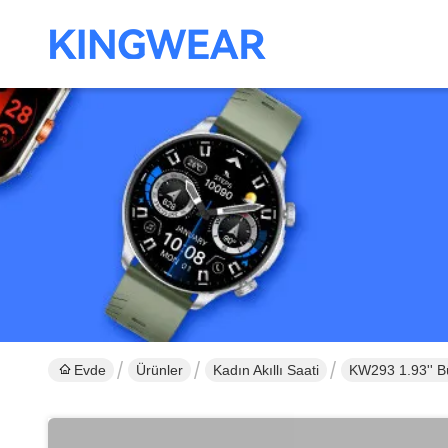
Evde
Ürünler
Kadın Akıllı Saati
KW293 1.93'' Bü