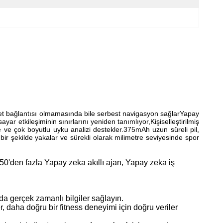
net bağlantısı olmamasında bile serbest navigasyon sağlarYapay
ar etkileşiminin sınırlarını yeniden tanımlıyor,Kişiselleştirilmiş
me ve çok boyutlu uyku analizi destekler.375mAh uzun süreli pil,
 bir şekilde yakalar ve sürekli olarak milimetre seviyesinde spor
 50'den fazla Yapay zeka akıllı ajan, Yapay zeka iş
nda gerçek zamanlı bilgiler sağlayın.
er, daha doğru bir fitness deneyimi için doğru veriler