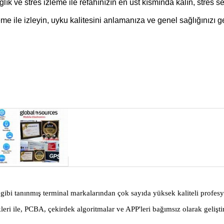
ğlık ve stres izleme ile refahınızın en üst kısmında kalın, stres
me ile izleyin, uyku kalitesini anlamanıza ve genel sağlığınızı ge
bi tanınmış terminal markalarından çok sayıda yüksek kaliteli profesyo
ri ile, PCBA, çekirdek algoritmalar ve APP'leri bağımsız olarak geliş