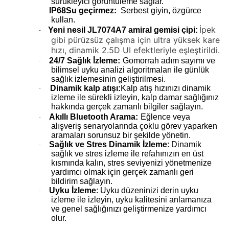
sürükleyici görüntüleme sağlar.
IP68
Su geçirmez:
Serbest giyin, özgürce
·
kullan.
İpek
Yeni nesil JL7074A7 amiral gemisi çipi:
·
gibi pürüzsüz çalışma için ultra yüksek kare
hızı, dinamik 2.5D UI efektleriyle eşleştirildi.
24/7 Sağlık İzleme:
Gomorrah adım sayımı ve
·
bilimsel uyku analizi algoritmaları ile günlük
sağlık izlemesinin geliştirilmesi.
Dinamik kalp atışı:
Kalp atış hızınızı dinamik
·
izleme ile sürekli izleyin, kalp damar sağlığınız
hakkında gerçek zamanlı bilgiler sağlayın.
Akıllı Bluetooth Arama:
Eğlence veya
·
alışveriş senaryolarında çoklu görev yaparken
aramaları sorunsuz bir şekilde yönetin.
Sağlık ve Stres Dinamik İzleme
: Dinamik
·
sağlık ve stres izleme ile refahınızın en üst
kısmında kalın, stres seviyenizi yönetmenize
yardımcı olmak için gerçek zamanlı geri
bildirim sağlayın.
Uyku İzleme
: Uyku düzeninizi derin uyku
·
izleme ile izleyin, uyku kalitesini anlamanıza
ve genel sağlığınızı geliştirmenize yardımcı
olur.