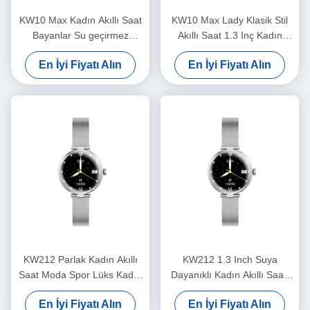
KW10 Max Kadın Akıllı Saat
KW10 Max Lady Klasik Stil
Bayanlar Su geçirmez
Akıllı Saat 1.3 Inç Kadın
Kadınlar Fitness Akıllı Saat
Sağlığı Akıllı Saat Su
En İyi Fiyatı Alın
En İyi Fiyatı Alın
AMOLED Ekran
geçirmez
KW212 Parlak Kadın Akıllı
KW212 1.3 Inch Suya
Saat Moda Spor Lüks Kadın
Dayanıklı Kadın Akıllı Saati
Akıllı Saat Su geçirmez
Kadınlar Suya Dayanıklı
En İyi Fiyatı Alın
En İyi Fiyatı Alın