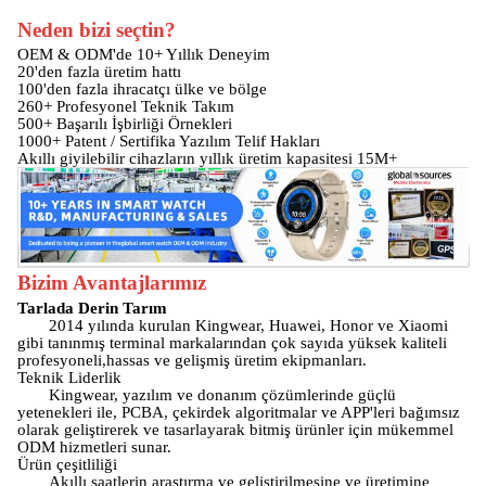
Neden bizi seçtin?
OEM & ODM'de 10+ Yıllık Deneyim
20'den fazla üretim hattı
100'den fazla ihracatçı ülke ve bölge
260+ Profesyonel Teknik Takım
500+ Başarılı İşbirliği Örnekleri
1000+ Patent / Sertifika Yazılım Telif Hakları
Akıllı giyilebilir cihazların yıllık üretim kapasitesi 15M+
Bizim Avantajlarımız
Tarlada Derin Tarım
2014 yılında kurulan Kingwear, Huawei, Honor ve Xiaomi
gibi tanınmış terminal markalarından çok sayıda yüksek kaliteli
profesyoneli,hassas ve gelişmiş üretim ekipmanları.
Teknik Liderlik
Kingwear, yazılım ve donanım çözümlerinde güçlü
yetenekleri ile, PCBA, çekirdek algoritmalar ve APP'leri bağımsız
olarak geliştirerek ve tasarlayarak bitmiş ürünler için mükemmel
ODM hizmetleri sunar.
Ürün çeşitliliği
Akıllı saatlerin araştırma ve geliştirilmesine ve üretimine