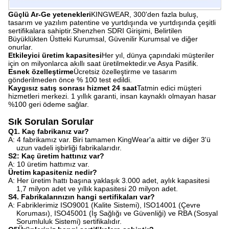
Güçlü Ar-Ge yetenekleri
KINGWEAR, 300'den fazla buluş,
tasarım ve yazılım patentine ve yurtdışında ve yurtdışında çeşitli
sertifikalara sahiptir.Shenzhen SDRI Girişimi, Belirtilen
Büyüklükten Üstteki Kurumsal, Güvenilir Kurumsal ve diğer
onurlar.
Etkileyici üretim kapasitesi
Her yıl, dünya çapındaki müşteriler
için on milyonlarca akıllı saat üretilmektedir.ve Asya Pasifik.
Esnek özelleştirme
Ücretsiz özelleştirme ve tasarım
gönderilmeden önce % 100 test edildi.
Kaygısız satış sonrası hizmet 24 saat
Tatmin edici müşteri
hizmetleri merkezi. 1 yıllık garanti, insan kaynaklı olmayan hasar
%100 geri ödeme sağlar.
Sık Sorulan Sorular
Q1. Kaç fabrikanız var?
A: 4 fabrikamız var. Biri tamamen KingWear'a aittir ve diğer 3'ü
uzun vadeli işbirliği fabrikalarıdır.
S2: Kaç üretim hattınız var?
A: 10 üretim hattımız var.
Üretim kapasiteniz nedir?
A: Her üretim hattı başına yaklaşık 3.000 adet, aylık kapasitesi
1,7 milyon adet ve yıllık kapasitesi 20 milyon adet.
S4. Fabrikalarınızın hangi sertifikaları var?
A: Fabriklerimiz ISO9001 (Kalite Sistemi), ISO14001 (Çevre
Koruması), ISO45001 (İş Sağlığı ve Güvenliği) ve RBA (Sosyal
Sorumluluk Sistemi) sertifikalıdır.