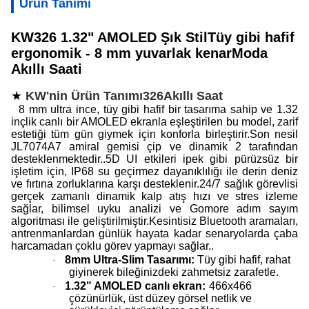
Ürün Tanımı
KW326 1.32" AMOLED Şık Stil
Tüy gibi hafif
ergonomik - 8 mm yuvarlak kenar
Moda
Akıllı Saati
★
KW'nin Ürün Tanımı
326
Akıllı Saat
8 mm ultra ince, tüy gibi hafif bir tasarıma sahip ve 1.32
inçlik canlı bir AMOLED ekranla eşleştirilen bu model, zarif
estetiği tüm gün giymek için konforla birleştirir.Son nesil
JL7074A7 amiral gemisi çip ve dinamik 2 tarafından
desteklenmektedir..5D UI etkileri ipek gibi pürüzsüz bir
işletim için, IP68 su geçirmez dayanıklılığı ile derin deniz
ve fırtına zorluklarına karşı desteklenir.24/7 sağlık görevlisi
gerçek zamanlı dinamik kalp atış hızı ve stres izleme
sağlar, bilimsel uyku analizi ve Gomore adım sayım
algoritması ile geliştirilmiştir.Kesintisiz Bluetooth aramaları,
antrenmanlardan günlük hayata kadar senaryolarda çaba
harcamadan çoklu görev yapmayı sağlar..
8mm Ultra-Slim Tasarımı:
Tüy gibi hafif, rahat
·
giyinerek bileğinizdeki zahmetsiz zarafetle.
1.32" AMOLED canlı ekran:
466x466
·
çözünürlük, üst düzey görsel netlik ve