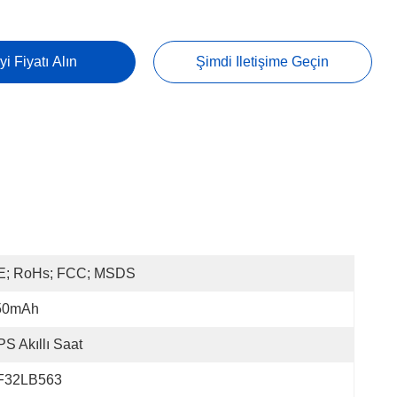
yi Fiyatı Alın
Şimdi Iletişime Geçin
E; RoHs; FCC; MSDS
50mAh
S Akıllı Saat
F32LB563