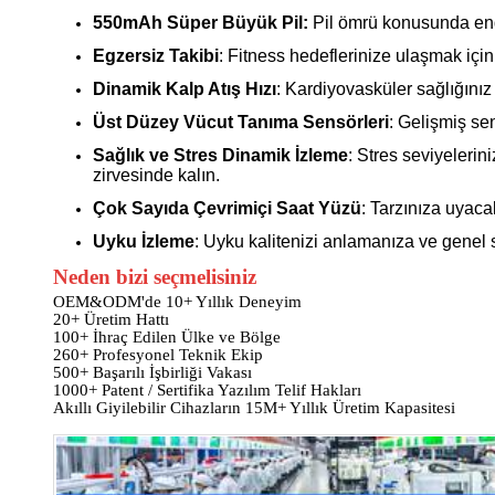
550mAh Süper Büyük Pil:
Pil ömrü konusunda endi
Egzersiz Takibi
: Fitness hedeflerinize ulaşmak için 
Dinamik Kalp Atış Hızı
: Kardiyovasküler sağlığınız 
Üst Düzey Vücut Tanıma Sensörleri
: Gelişmiş sen
Sağlık ve Stres Dinamik İzleme
: Stres seviyelerin
zirvesinde kalın.
Çok Sayıda Çevrimiçi Saat Yüzü
: Tarzınıza uyacak
Uyku İzleme
: Uyku kalitenizi anlamanıza ve genel s
Neden bizi seçmelisiniz
OEM&ODM'de 10+ Yıllık Deneyim
20+ Üretim Hattı
100+ İhraç Edilen Ülke ve Bölge
260+ Profesyonel Teknik Ekip
500+ Başarılı İşbirliği Vakası
1000+ Patent / Sertifika Yazılım Telif Hakları
Akıllı Giyilebilir Cihazların 15M+ Yıllık Üretim Kapasitesi