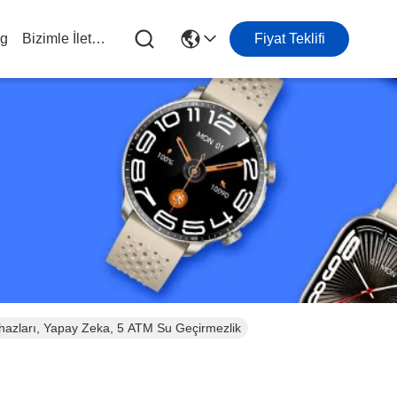
og
Bizimle İletişim
Fiyat Teklifi
azları, Yapay Zeka, 5 ATM Su Geçirmezlik