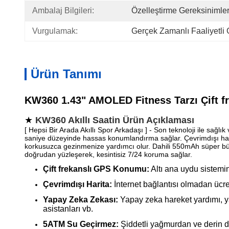
Ambalaj Bilgileri:
Özelleştirme Gereksinimler
Vurgulamak:
Gerçek Zamanlı Faaliyetli 
Ürün Tanımı
KW360 1.43" AMOLED Fitness Tarzı Çift fr
★
KW360 Akıllı Saatin Ürün Açıklaması
[ Hepsi Bir Arada Akıllı Spor Arkadaşı ] - Son teknoloji ile sağlı
saniye düzeyinde hassas konumlandırma sağlar. Çevrimdışı harita
korkusuzca gezinmenize yardımcı olur. Dahili 550mAh süper büyü
doğrudan yüzleşerek, kesintisiz 7/24 koruma sağlar.
Çift frekanslı GPS Konumu:
Altı ana uydu sistemi
Çevrimdışı Harita:
İnternet bağlantısı olmadan ücre
Yapay Zeka Zekası:
Yapay zeka hareket yardımı, yap
asistanları vb.
5ATM Su Geçirmez:
Şiddetli yağmurdan ve derin 