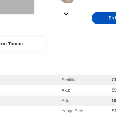
En İ
rün Tanımı
Sertifika:
C
Akü:
5
Adı:
GP
Yonga Seti:
S