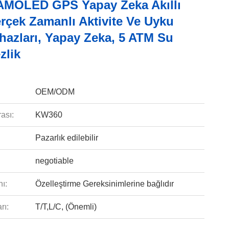
MOLED GPS Yapay Zeka Akıllı
rçek Zamanlı Aktivite Ve Uyku
hazları, Yapay Zeka, 5 ATM Su
zlik
OEM/ODM
ası:
KW360
Pazarlık edilebilir
negotiable
ı:
Özelleştirme Gereksinimlerine bağlıdır
rı:
T/T,L/C, (Önemli)