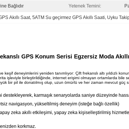
ine Bağlıdır
Yetenek Temini:
Pa
GPS Akıllı Saat
, 
5ATM Su geçirmez GPS Akıllı Saati
, 
Uyku Takip
ekanslı GPS Konum Serisi Egzersiz Moda Akıll
k ve keşif deneyimlerini yeniden tanımlıyor: Çift frekanslı altı yıldızlı 
 işleviyle birleştirildiğinde, internet erişimi olmayan ortamlarda bile
k bir pil ile donatılmış olup, uzun ömürlü ve her zaman mevcut güç sağ
ni destekleyerek, karmaşık senaryolarda saniye düzeyinde has
tsiz navigasyon, yükseltilmiş deneyim (isteğe bağlı özellik)
ay zeka akıllı etkileşimi, yapay zeka kişiselleştirilmiş hizmetler
denizden korkmaz.