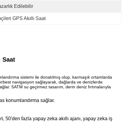
zarlık Edilebilir
çileri GPS Akıllı Saat
ı Saat
konumlandırma sistemi ile donatılmış olup, karmaşık ortamlarda
 serbest navigasyon sağlayarak, dağlarda ve denizlerde
lar. 5ATM su geçirmez tasarım, derin deniz fırtınalarıyla
sas konumlandırma sağlar.
i, 50'den fazla yapay zeka akıllı ajanı, yapay zeka iş